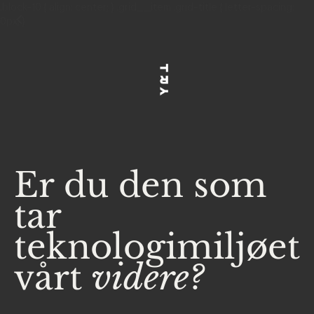
.block-10 { align: center; } .grid__item .grid-title { letter-spacing:
0px; }
Er du den som
tar
teknologimiljøet
vårt
videre?